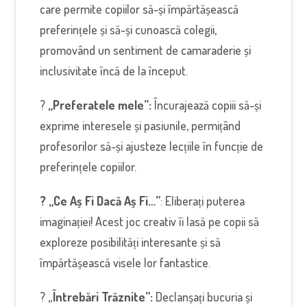
care permite copiilor să-și împărtășească
preferințele și să-și cunoască colegii,
promovând un sentiment de camaraderie și
inclusivitate încă de la început.
?
„Preferatele mele”:
Încurajează copiii să-și
exprime interesele și pasiunile, permițând
profesorilor să-și ajusteze lecțiile în funcție de
preferințele copiilor.
? „Ce Aș Fi Dacă Aș Fi…”
: Eliberați puterea
imaginației! Acest joc creativ îi lasă pe copii să
exploreze posibilități interesante și să
împărtășească visele lor fantastice.
? „
Întrebări Trăznite”:
Declanșați bucuria și