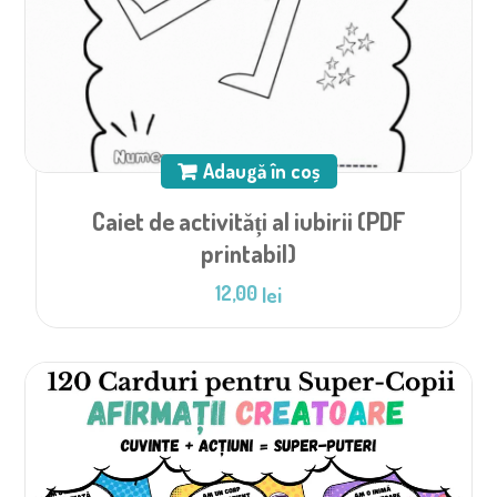
Adaugă în coș
Caiet de activități al iubirii (PDF
printabil)
12,00
lei