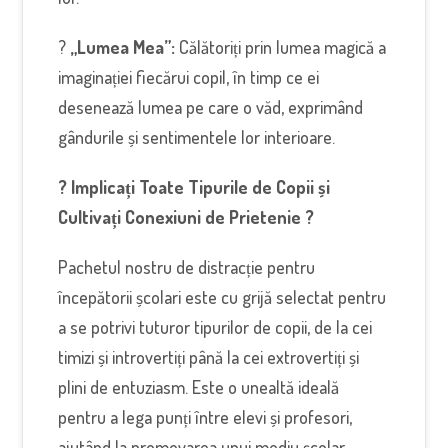
?
„Lumea Mea”:
Călătoriți prin lumea magică a
imaginației fiecărui copil, în timp ce ei
desenează lumea pe care o văd, exprimând
gândurile și sentimentele lor interioare.
? Implicați Toate Tipurile de Copii și
Cultivați Conexiuni de Prietenie ?
Pachetul nostru de distracție pentru
începătorii școlari este cu grijă selectat pentru
a se potrivi tuturor tipurilor de copii, de la cei
timizi și introvertiți până la cei extrovertiți și
plini de entuziasm. Este o unealtă ideală
pentru a lega punți între elevi și profesori,
ajutând la promovarea unui mediu școlar