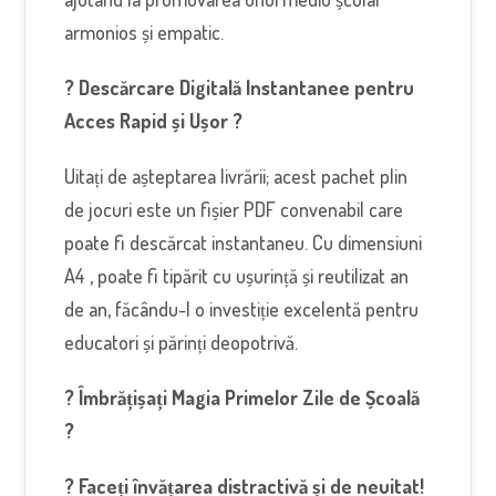
armonios și empatic.
? Descărcare Digitală Instantanee pentru
Acces Rapid și Ușor ?
Uitați de așteptarea livrării; acest pachet plin
de jocuri este un fișier PDF convenabil care
poate fi descărcat instantaneu. Cu dimensiuni
A4 , poate fi tipărit cu ușurință și reutilizat an
de an, făcându-l o investiție excelentă pentru
educatori și părinți deopotrivă.
? Îmbrățișați Magia Primelor Zile de Școală
?
? Faceți învățarea distractivă și de neuitat!