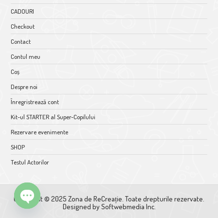
CADOURI
Checkout
Contact
Contul meu
Coș
Despre noi
Înregristrează cont
Kit-ul STARTER al Super-Copilului
Rezervare evenimente
SHOP
Testul Actorilor
Copyright © 2025 Zona de ReCreație. Toate drepturile rezervate.
Designed by
Softwebmedia Inc.
O