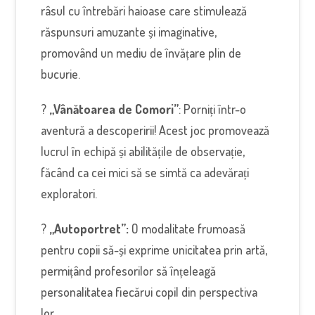
râsul cu întrebări haioase care stimulează
răspunsuri amuzante și imaginative,
promovând un mediu de învățare plin de
bucurie.
?
„Vânătoarea de Comori”
: Porniți într-o
aventură a descoperirii! Acest joc promovează
lucrul în echipă și abilitățile de observație,
făcând ca cei mici să se simtă ca adevărați
exploratori.
?
„Autoportret”:
O modalitate frumoasă
pentru copii să-și exprime unicitatea prin artă,
permițând profesorilor să înțeleagă
personalitatea fiecărui copil din perspectiva
lor.