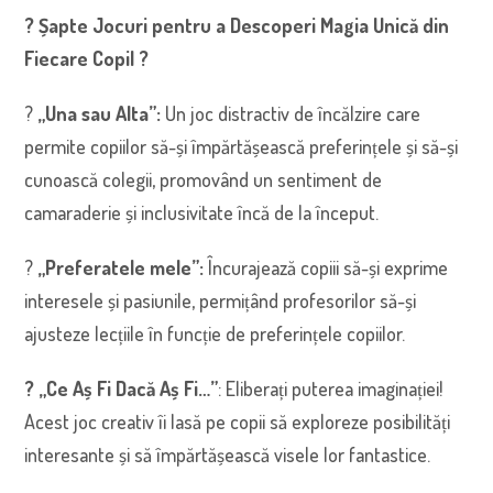
? Șapte Jocuri pentru a Descoperi Magia Unică din
Fiecare Copil ?
?
„Una sau Alta”:
Un joc distractiv de încălzire care
permite copiilor să-și împărtășească preferințele și să-și
cunoască colegii, promovând un sentiment de
camaraderie și inclusivitate încă de la început.
?
„Preferatele mele”:
Încurajează copiii să-și exprime
interesele și pasiunile, permițând profesorilor să-și
ajusteze lecțiile în funcție de preferințele copiilor.
? „Ce Aș Fi Dacă Aș Fi…”
: Eliberați puterea imaginației!
Acest joc creativ îi lasă pe copii să exploreze posibilități
interesante și să împărtășească visele lor fantastice.