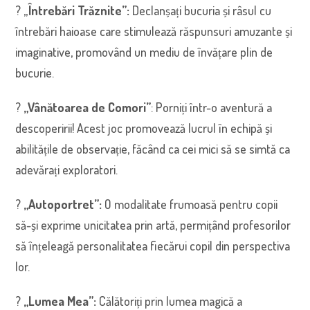
? „
Întrebări Trăznite”:
Declanșați bucuria și râsul cu
întrebări haioase care stimulează răspunsuri amuzante și
imaginative, promovând un mediu de învățare plin de
bucurie.
?
„Vânătoarea de Comori”
: Porniți într-o aventură a
descoperirii! Acest joc promovează lucrul în echipă și
abilitățile de observație, făcând ca cei mici să se simtă ca
adevărați exploratori.
?
„Autoportret”:
O modalitate frumoasă pentru copii
să-și exprime unicitatea prin artă, permițând profesorilor
să înțeleagă personalitatea fiecărui copil din perspectiva
lor.
?
„Lumea Mea”:
Călătoriți prin lumea magică a