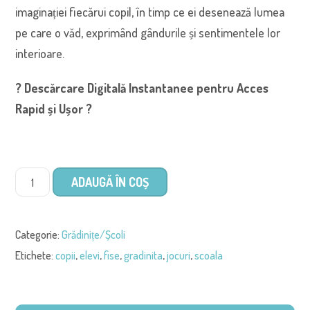
imaginației fiecărui copil, în timp ce ei desenează lumea
pe care o văd, exprimând gândurile și sentimentele lor
interioare.
? Descărcare Digitală Instantanee pentru Acces
Rapid și Ușor ?
ADAUGĂ ÎN COȘ
Categorie:
Grădinițe/Școli
Etichete:
copii
,
elevi
,
fise
,
gradinita
,
jocuri
,
scoala