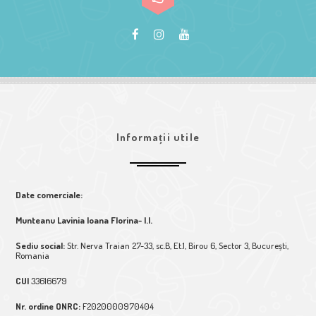
Informații utile
Date comerciale:
Munteanu Lavinia Ioana Florina- I.I.
Sediu social:
Str. Nerva Traian 27-33, sc.B, Et.1, Birou 6, Sector 3, București,
Romania
CUI
33616679
Nr. ordine ONRC:
F2020000970404