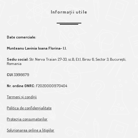
Informații utile
Date comerciale:
Munteanu Lavinia Ioana Florina- I.I.
Sediu social:
Str. Nerva Traian 27-33, sc.B, Et.1, Birou 6, Sector 3, București,
Romania
CUI
33616679
Nr. ordine ONRC:
F2020000970404
Termeni și condiții
Politica de confidențialitate
Protecția consumatorilor
Soluționarea online a litigiilor