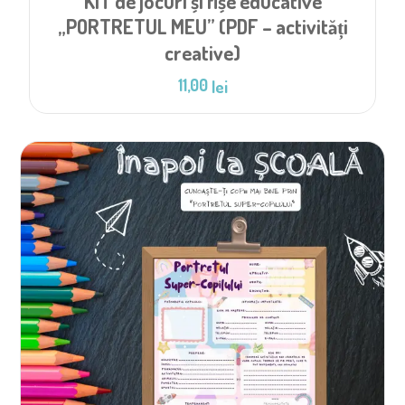
KIT de jocuri și fișe educative
„PORTRETUL MEU” (PDF – activități
creative)
11,00
lei