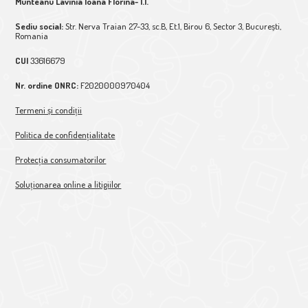
Munteanu Lavinia Ioana Florina- I.I.
Sediu social:
Str. Nerva Traian 27-33, sc.B, Et.1, Birou 6, Sector 3, București,
Romania
CUI
33616679
Nr. ordine ONRC:
F2020000970404
Termeni și condiții
Politica de confidențialitate
Protecția consumatorilor
Soluționarea online a litigiilor