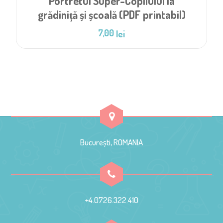
Portretul Super-Copilului la
grădiniță și școală (PDF printabil)
7,00
lei
București, ROMANIA
+4.0726.322.410