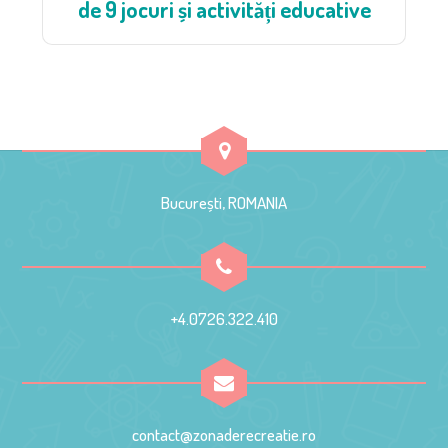
de 9 jocuri și activități educative
București, ROMANIA
+4.0726.322.410
contact@zonaderecreatie.ro