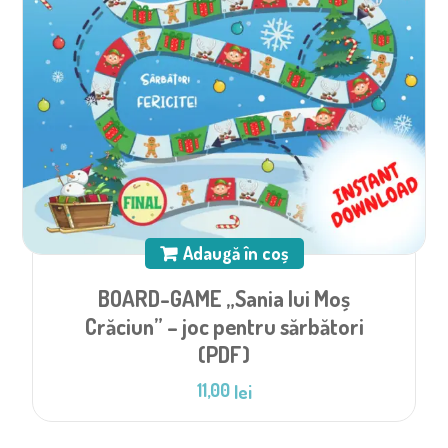
Adaugă în coș
BOARD-GAME „Sania lui Moș
Crăciun” – joc pentru sărbători
(PDF)
11,00
lei