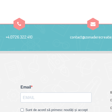
+4.0726.322.410
contact@zonaderecreatie
Email
B
C
C
Sunt de acord să primesc noutăți și accept