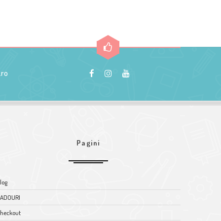
.ro
Pagini
log
ADOURI
heckout