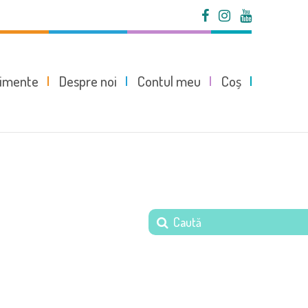
imente
Despre noi
Contul meu
Coș