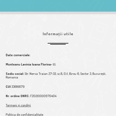
Informații utile
Date comerciale:
Munteanu Lavinia Ioana Florina- I.I.
Sediu social:
Str. Nerva Traian 27-33, sc.B, Et.1, Birou 6, Sector 3, București,
Romania
CUI
33616679
Nr. ordine ONRC:
F2020000970404
Termeni și condiții
Politica de confidențialitate